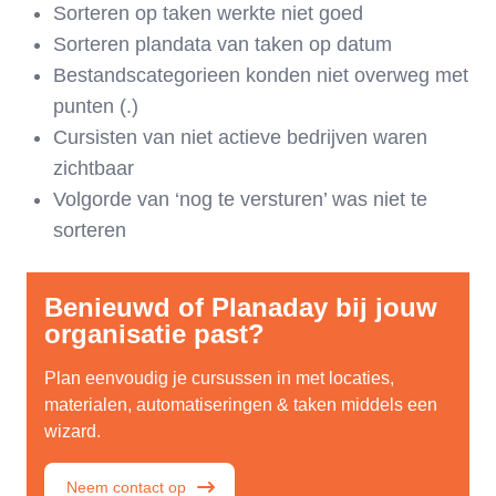
Sorteren op taken werkte niet goed
Sorteren plandata van taken op datum
Bestandscategorieen konden niet overweg met
punten (.)
Cursisten van niet actieve bedrijven waren
zichtbaar
Volgorde van ‘nog te versturen’ was niet te
sorteren
Benieuwd of Planaday bij jouw
organisatie past?
Plan eenvoudig je cursussen in met locaties,
materialen, automatiseringen & taken middels een
wizard.
Neem contact op