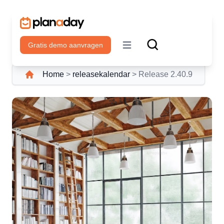
Gratis demo aanvragen
Open main menu
Home
>
releasekalendar
>
Release 2.40.9