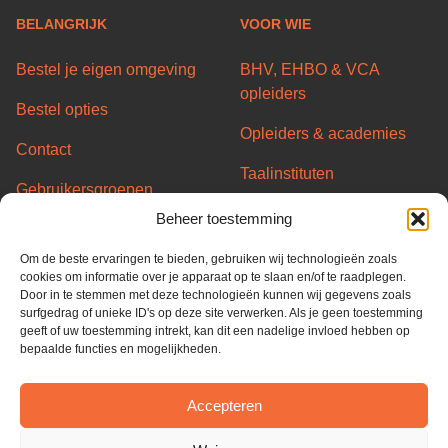
BELANGRIJK
VOOR WIE
Bestel je eigen omgeving
BHV, EHBO & VCA
opleiders
Bestel opties
Opleiders & academies
Contact
Taalinstituten
Gebruikersgroepen
Transport/Code95
Beheer toestemming
Server status
opleiders
Om de beste ervaringen te bieden, gebruiken wij technologieën zoals
Partners
Overheid & Gemeentes
cookies om informatie over je apparaat op te slaan en/of te raadplegen.
Door in te stemmen met deze technologieën kunnen wij gegevens zoals
Algemene voorwaarden
surfgedrag of unieke ID's op deze site verwerken. Als je geen toestemming
geeft of uw toestemming intrekt, kan dit een nadelige invloed hebben op
Privacy Policy
bepaalde functies en mogelijkheden.
Cookie Policy
Accepteren
ISO 27001