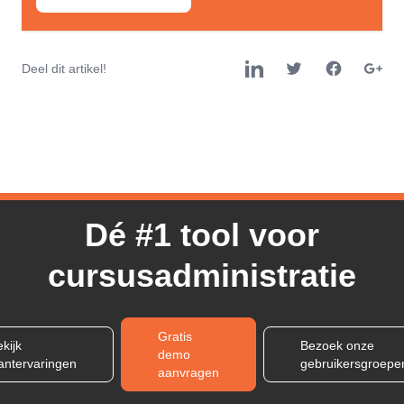
Deel dit artikel!
Dé #1 tool voor
cursusadministratie
Gratis
kijk
Bezoek onze
demo
lantervaringen
gebruikersgroepe
aanvragen