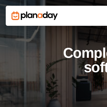
Comple
sof