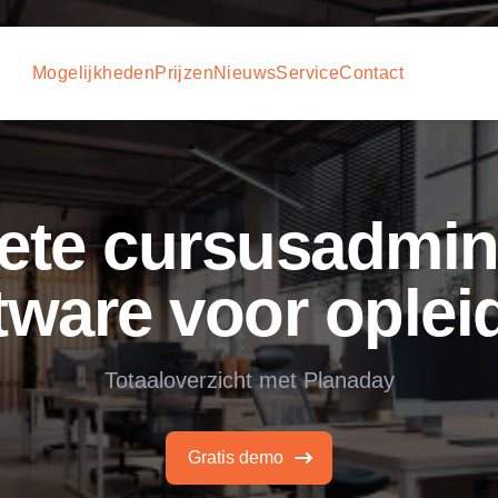
Mogelijkheden
Prijzen
Nieuws
Service
Contact
te cursusadmini
tware voor oplei
Totaaloverzicht met Planaday
Gratis demo