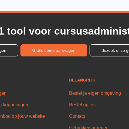
1 tool voor cursusadminist
ngen
Gratis demo aanvragen
Bezoek onze g
BELANGRIJK
gen
Bestel je eigen omgeving
g koppelingen
Bestel opties
nbod op jouw website
Contact
Gebruikersgroepen