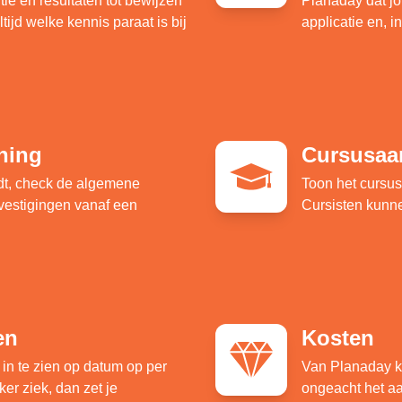
e en resultaten tot bewijzen
Planaday dat jou
tijd welke kennis paraat is bij
applicatie en, i
nning
Cursusaa
ndt, check de algemene
Toon het cursus
vestigingen vanaf een
Cursisten kunne
en
Kosten
in te zien op datum op per
Van Planaday ku
er ziek, dan zet je
ongeacht het aan