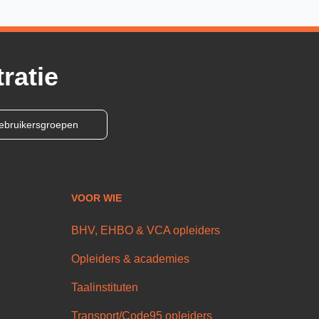
ratie
ebruikersgroepen
VOOR WIE
BHV, EHBO & VCA opleiders
Opleiders & academies
Taalinstituten
Transport/Code95 opleiders