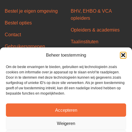
Bestel je eigen omgeving
BHV, EHBO & VCA
opleiders
Bestel opties
Opleiders & academies
Contact
Taalinstituten
Gebruikersgroepen
Transport/Code95
Beheer toestemming
Server status
opleiders
Om de beste ervaringen te bieden, gebruiken wij technologieën zoals
Partners
Overheid & Gemeentes
cookies om informatie over je apparaat op te slaan en/of te raadplegen.
Door in te stemmen met deze technologieën kunnen wij gegevens zoals
Algemene voorwaarden
surfgedrag of unieke ID's op deze site verwerken. Als je geen toestemming
geeft of uw toestemming intrekt, kan dit een nadelige invloed hebben op
Privacy Policy
bepaalde functies en mogelijkheden.
Cookie Policy
Accepteren
ISO 27001
Weigeren