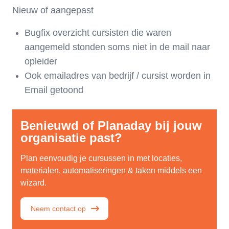
Nieuw of aangepast
Bugfix overzicht cursisten die waren
aangemeld stonden soms niet in de mail naar
opleider
Ook emailadres van bedrijf / cursist worden in
Email getoond
Benieuwd of Planaday bij jouw
organisatie past?
Plan eenvoudig je cursussen in met locaties,
materialen, automatiseringen & taken middels een
wizard.
Neem contact op