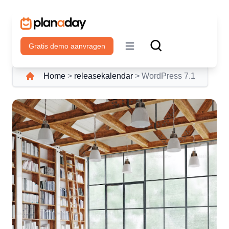
Gratis demo aanvragen
Open main menu
Home
>
releasekalendar
>
WordPress 7.1