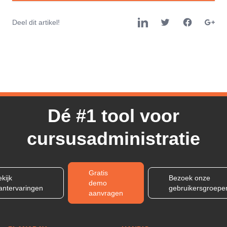
Deel dit artikel!
Dé #1 tool voor
cursusadministratie
Gratis
kijk
Bezoek onze
demo
lantervaringen
gebruikersgroepe
aanvragen