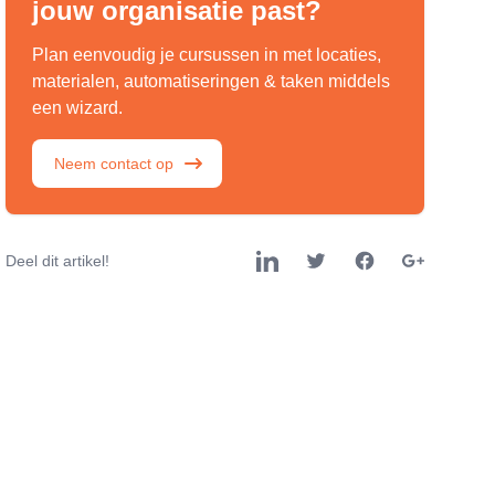
jouw organisatie past?
Plan eenvoudig je cursussen in met locaties,
materialen, automatiseringen & taken middels
een wizard.
Neem contact op
Deel dit artikel!