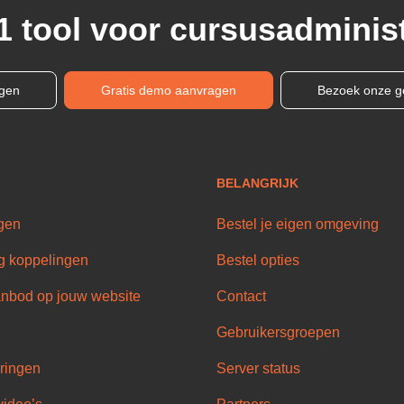
1 tool voor cursusadminist
ngen
Gratis demo aanvragen
Bezoek onze g
BELANGRIJK
gen
Bestel je eigen omgeving
g koppelingen
Bestel opties
nbod op jouw website
Contact
Gebruikersgroepen
ringen
Server status