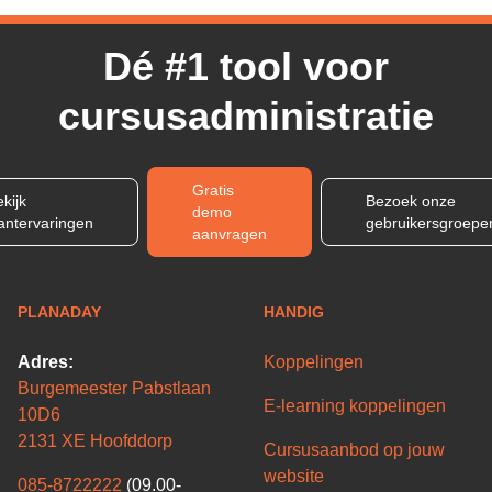
Dé #1 tool voor
cursusadministratie
Gratis
kijk
Bezoek onze
demo
lantervaringen
gebruikersgroepe
aanvragen
PLANADAY
HANDIG
Adres:
Koppelingen
Burgemeester Pabstlaan
E-learning koppelingen
10D6
2131 XE Hoofddorp
Cursusaanbod op jouw
website
085-8722222
(09.00-