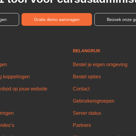
ngen
Gratis demo aanvragen
Bezoek onze g
BELANGRIJK
gen
Bestel je eigen omgeving
g koppelingen
Bestel opties
nbod op jouw website
Contact
Gebruikersgroepen
ringen
Server status
video’s
Partners