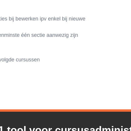
es bij bewerken ipv enkel bij nieuwe
enminste één sectie aanwezig zijn
evolgde cursussen
1 tool voor cursusadminist