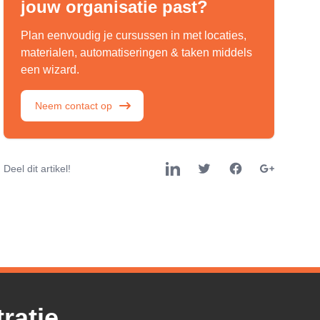
jouw organisatie past?
Plan eenvoudig je cursussen in met locaties,
materialen, automatiseringen & taken middels
een wizard.
Neem contact op
Deel dit artikel!
ratie