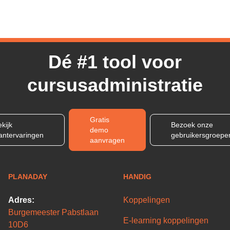
Dé #1 tool voor
cursusadministratie
Gratis
kijk
Bezoek onze
demo
lantervaringen
gebruikersgroepe
aanvragen
PLANADAY
HANDIG
Adres:
Koppelingen
Burgemeester Pabstlaan
E-learning koppelingen
10D6