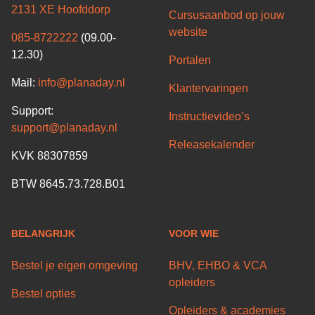
2131 XE Hoofddorp
Cursusaanbod op jouw
website
085-8722222
(09.00-
12.30)
Portalen
Mail:
info@planaday.nl
Klantervaringen
Support:
Instructievideo’s
support@planaday.nl
Releasekalender
KVK 88307859
BTW 8645.73.728.B01
BELANGRIJK
VOOR WIE
Bestel je eigen omgeving
BHV, EHBO & VCA
opleiders
Bestel opties
Opleiders & academies