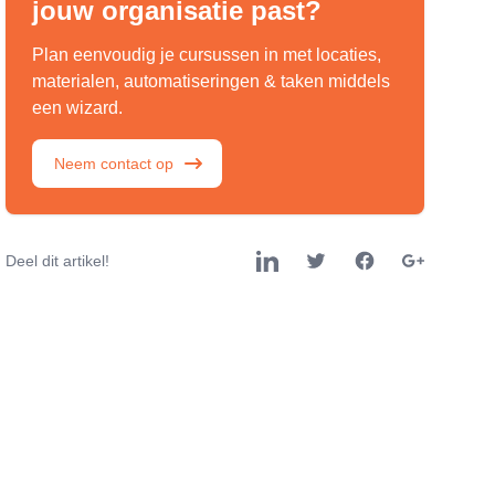
jouw organisatie past?
Plan eenvoudig je cursussen in met locaties,
materialen, automatiseringen & taken middels
een wizard.
Neem contact op
Deel dit artikel!