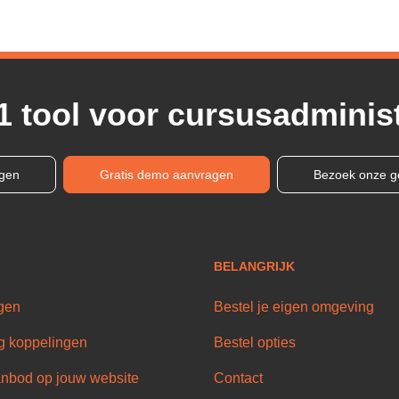
1 tool voor cursusadminist
ngen
Gratis demo aanvragen
Bezoek onze g
BELANGRIJK
gen
Bestel je eigen omgeving
g koppelingen
Bestel opties
nbod op jouw website
Contact