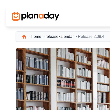
Home
>
releasekalendar
>
Release 2.39.4