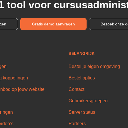
1 tool voor cursusadminist
ngen
Gratis demo aanvragen
Bezoek onze g
BELANGRIJK
gen
Bestel je eigen omgeving
g koppelingen
Bestel opties
nbod op jouw website
Contact
Gebruikersgroepen
ringen
Server status
video’s
Partners