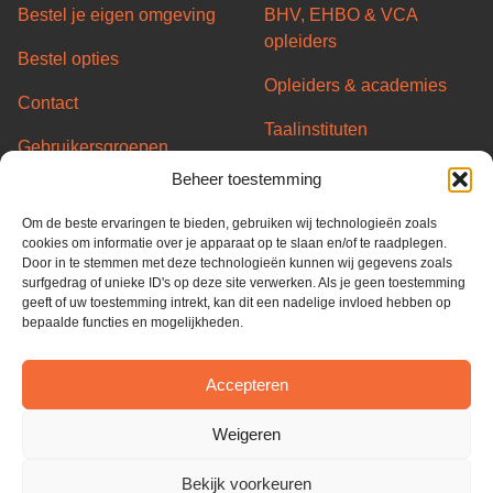
Bestel je eigen omgeving
BHV, EHBO & VCA
opleiders
Bestel opties
Opleiders & academies
Contact
Taalinstituten
Gebruikersgroepen
Transport/Code95
Beheer toestemming
Server status
opleiders
Om de beste ervaringen te bieden, gebruiken wij technologieën zoals
Partners
Overheid & Gemeentes
cookies om informatie over je apparaat op te slaan en/of te raadplegen.
Door in te stemmen met deze technologieën kunnen wij gegevens zoals
Algemene voorwaarden
surfgedrag of unieke ID's op deze site verwerken. Als je geen toestemming
geeft of uw toestemming intrekt, kan dit een nadelige invloed hebben op
Privacy Policy
bepaalde functies en mogelijkheden.
Cookie Policy
Accepteren
ISO 27001
Weigeren
Bekijk voorkeuren