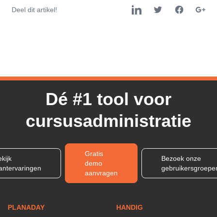
Deel dit artikel!
Dé #1 tool voor
cursusadministratie
Gratis
kijk
Bezoek onze
demo
lantervaringen
gebruikersgroepe
aanvragen
PLANADAY
HANDIG