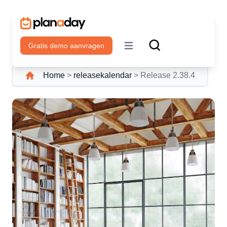
Gratis demo aanvragen
Open main menu
Home
>
releasekalendar
>
Release 2.38.4