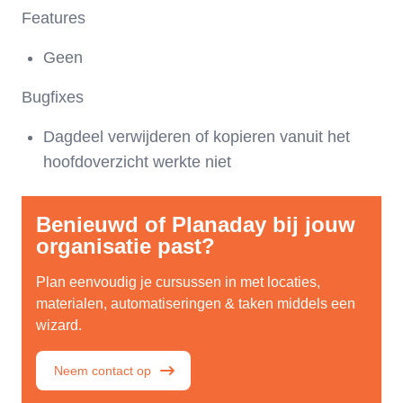
Features
Geen
Bugfixes
Dagdeel verwijderen of kopieren vanuit het
hoofdoverzicht werkte niet
Benieuwd of Planaday bij jouw
organisatie past?
Plan eenvoudig je cursussen in met locaties,
materialen, automatiseringen & taken middels een
wizard.
Neem contact op