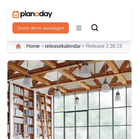
Gratis demo aanvragen
Open main menu
Home
>
releasekalendar
>
Release 2.38.15