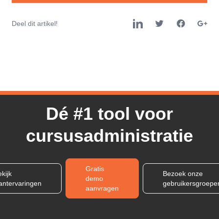
Deel dit artikel!
Dé #1 tool voor
cursusadministratie
Gratis
kijk
Bezoek onze
demo
lantervaringen
gebruikersgroepe
aanvragen