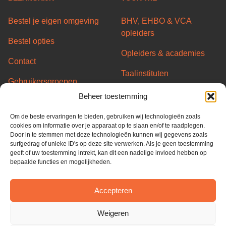
Bestel je eigen omgeving
BHV, EHBO & VCA
opleiders
Bestel opties
Opleiders & academies
Contact
Taalinstituten
Gebruikersgroepen
Transport/Code95
Beheer toestemming
Server status
opleiders
Om de beste ervaringen te bieden, gebruiken wij technologieën zoals
Partners
Overheid & Gemeentes
cookies om informatie over je apparaat op te slaan en/of te raadplegen.
Door in te stemmen met deze technologieën kunnen wij gegevens zoals
Algemene voorwaarden
surfgedrag of unieke ID's op deze site verwerken. Als je geen toestemming
geeft of uw toestemming intrekt, kan dit een nadelige invloed hebben op
Privacy Policy
bepaalde functies en mogelijkheden.
Cookie Policy
Accepteren
ISO 27001
Weigeren