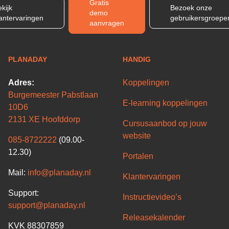
Gratis
kijk
Bezoek onze
demo
lantervaringen
gebruikersgroepe
aanvragen
PLANADAY
HANDIG
Adres:
Koppelingen
Burgemeester Pabstlaan
E-learning koppelingen
10D6
2131 XE Hoofddorp
Cursusaanbod op jouw
website
085-8722222
(09.00-
12.30)
Portalen
Mail:
info@planaday.nl
Klantervaringen
Support:
Instructievideo’s
support@planaday.nl
Releasekalender
KVK 88307859