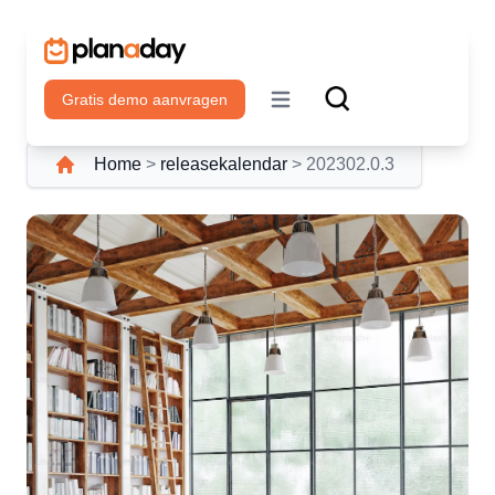
Gratis demo aanvragen
Open main menu
Home
>
releasekalendar
>
202302.0.3