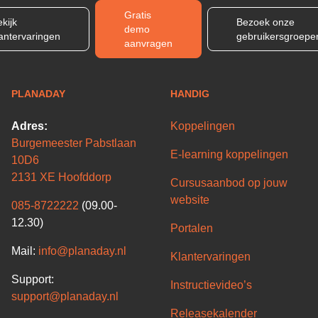
Gratis
kijk
Bezoek onze
demo
lantervaringen
gebruikersgroepe
aanvragen
PLANADAY
HANDIG
Adres:
Koppelingen
Burgemeester Pabstlaan
E-learning koppelingen
10D6
2131 XE Hoofddorp
Cursusaanbod op jouw
website
085-8722222
(09.00-
12.30)
Portalen
Mail:
info@planaday.nl
Klantervaringen
Support:
Instructievideo’s
support@planaday.nl
Releasekalender