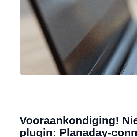
Vooraankondiging! N
plugin: Planaday-conn