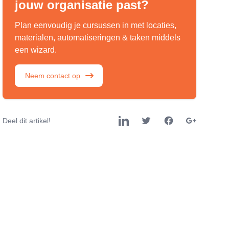
jouw organisatie past?
Plan eenvoudig je cursussen in met locaties,
materialen, automatiseringen & taken middels
een wizard.
Neem contact op
Deel dit artikel!