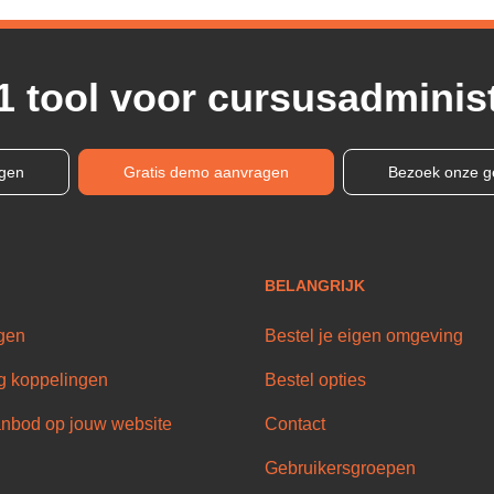
1 tool voor cursusadminist
ngen
Gratis demo aanvragen
Bezoek onze g
BELANGRIJK
gen
Bestel je eigen omgeving
g koppelingen
Bestel opties
nbod op jouw website
Contact
Gebruikersgroepen