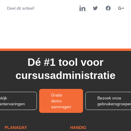
Deel dit artikel!
Dé #1 tool voor
cursusadministratie
Gratis
kijk
Bezoek onze
demo
lantervaringen
gebruikersgroepe
aanvragen
PLANADAY
HANDIG