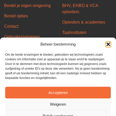
Bestel je eigen omgeving
BHV, EHBO & VCA
opleiders
Bestel opties
Opleiders & academies
Contact
Taalinstituten
Gebruikersgroepen
Transport/Code95
Beheer toestemming
Server status
opleiders
Om de beste ervaringen te bieden, gebruiken wij technologieën zoals
Partners
Overheid & Gemeentes
cookies om informatie over je apparaat op te slaan en/of te raadplegen.
Door in te stemmen met deze technologieën kunnen wij gegevens zoals
Algemene voorwaarden
surfgedrag of unieke ID's op deze site verwerken. Als je geen toestemming
geeft of uw toestemming intrekt, kan dit een nadelige invloed hebben op
Privacy Policy
bepaalde functies en mogelijkheden.
Cookie Policy
Accepteren
ISO 27001
Weigeren
Bekijk voorkeuren