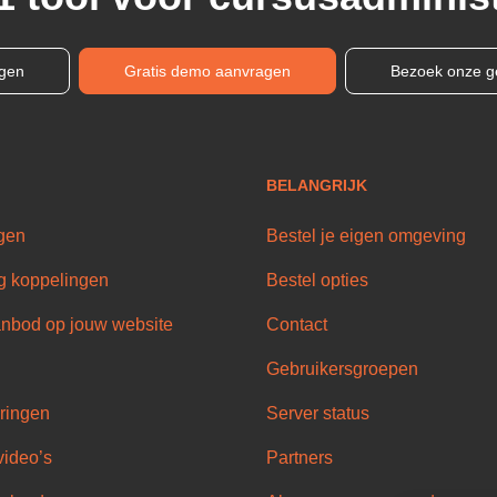
ngen
Gratis demo aanvragen
Bezoek onze g
BELANGRIJK
gen
Bestel je eigen omgeving
g koppelingen
Bestel opties
nbod op jouw website
Contact
Gebruikersgroepen
ringen
Server status
video’s
Partners