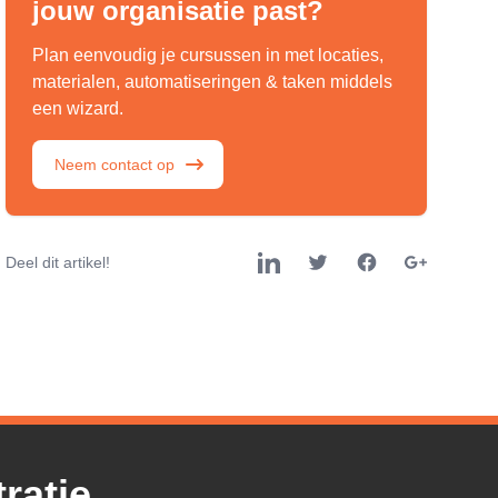
jouw organisatie past?
Plan eenvoudig je cursussen in met locaties,
materialen, automatiseringen & taken middels
een wizard.
Neem contact op
Deel dit artikel!
ratie