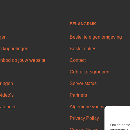
BELANGRIJK
gen
Bestel je eigen omgeving
g koppelingen
Bestel opties
nbod op jouw website
Contact
Gebruikersgroepen
ringen
Server status
video’s
Partners
alender
Algemene voorwaarden
Privacy Policy
Om de beste 
Cookie Policy