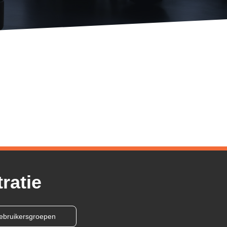
ratie
ebruikersgroepen