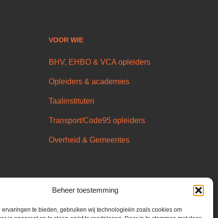
VOOR WIE
BHV, EHBO & VCA opleiders
Opleiders & academies
Taalinstituten
Transport/Code95 opleiders
Overheid & Gemeentes
Beheer toestemming
ervaringen te bieden, gebruiken wij technologieën zoals cookies om