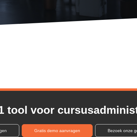
1 tool voor cursusadminist
ngen
Gratis demo aanvragen
Bezoek onze g