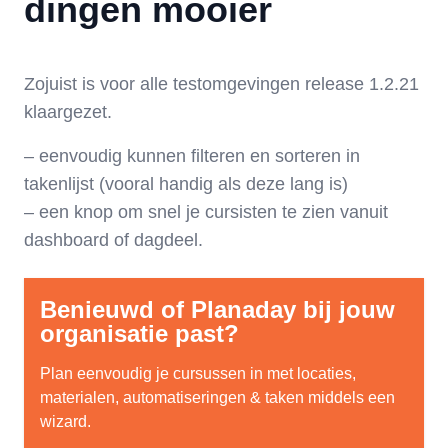
dingen mooier
Zojuist is voor alle testomgevingen release 1.2.21
klaargezet.
– eenvoudig kunnen filteren en sorteren in
takenlijst (vooral handig als deze lang is)
– een knop om snel je cursisten te zien vanuit
dashboard of dagdeel.
Benieuwd of Planaday bij jouw
organisatie past?
Plan eenvoudig je cursussen in met locaties,
materialen, automatiseringen & taken middels een
wizard.