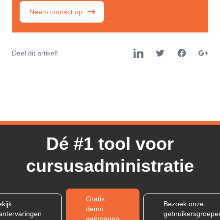
Neem contact op
Deel dit artikel!
Dé #1 tool voor
cursusadministratie
Gratis
kijk
Bezoek onze
demo
lantervaringen
gebruikersgroepe
aanvragen