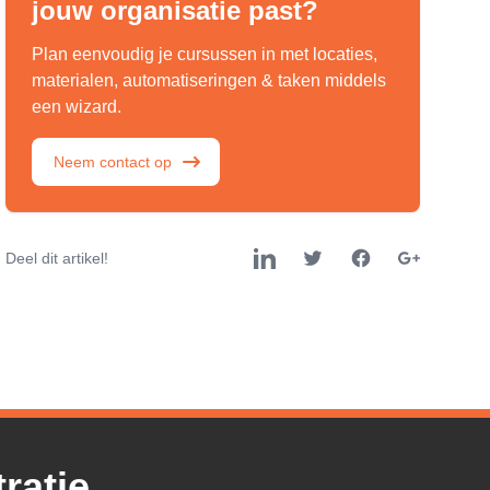
jouw organisatie past?
Plan eenvoudig je cursussen in met locaties,
materialen, automatiseringen & taken middels
een wizard.
Neem contact op
Deel dit artikel!
ratie