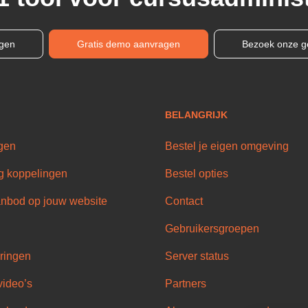
ngen
Gratis demo aanvragen
Bezoek onze g
BELANGRIJK
gen
Bestel je eigen omgeving
g koppelingen
Bestel opties
nbod op jouw website
Contact
Gebruikersgroepen
ringen
Server status
video’s
Partners