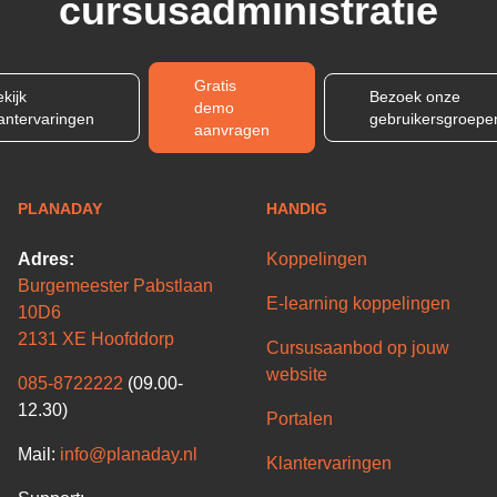
cursusadministratie
Gratis
kijk
Bezoek onze
demo
lantervaringen
gebruikersgroepe
aanvragen
PLANADAY
HANDIG
Adres:
Koppelingen
Burgemeester Pabstlaan
E-learning koppelingen
10D6
2131 XE Hoofddorp
Cursusaanbod op jouw
website
085-8722222
(09.00-
12.30)
Portalen
Mail:
info@planaday.nl
Klantervaringen