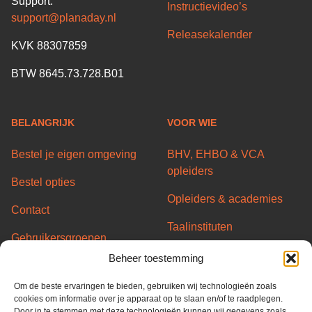
Support:
Instructievideo’s
support@planaday.nl
Releasekalender
KVK 88307859
BTW 8645.73.728.B01
BELANGRIJK
VOOR WIE
Bestel je eigen omgeving
BHV, EHBO & VCA
opleiders
Bestel opties
Opleiders & academies
Contact
Taalinstituten
Gebruikersgroepen
Transport/Code95
Beheer toestemming
Server status
opleiders
Om de beste ervaringen te bieden, gebruiken wij technologieën zoals
Partners
Overheid & Gemeentes
cookies om informatie over je apparaat op te slaan en/of te raadplegen.
Door in te stemmen met deze technologieën kunnen wij gegevens zoals