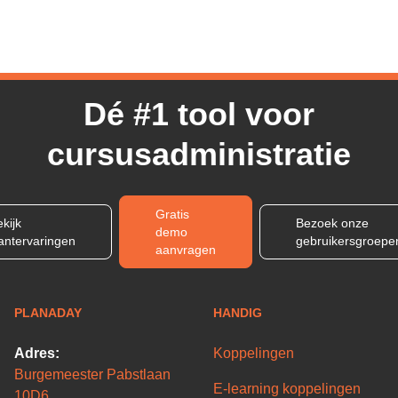
Dé #1 tool voor
cursusadministratie
Gratis
kijk
Bezoek onze
demo
lantervaringen
gebruikersgroepe
aanvragen
PLANADAY
HANDIG
Adres:
Koppelingen
Burgemeester Pabstlaan
E-learning koppelingen
10D6