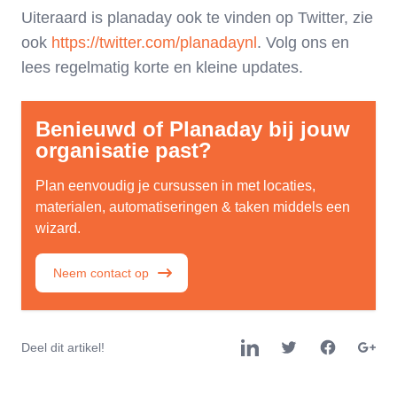
Uiteraard is planaday ook te vinden op Twitter, zie
ook
https://twitter.com/planadaynl
. Volg ons en
lees regelmatig korte en kleine updates.
Benieuwd of Planaday bij jouw
organisatie past?
Plan eenvoudig je cursussen in met locaties,
materialen, automatiseringen & taken middels een
wizard.
Neem contact op
Deel dit artikel!