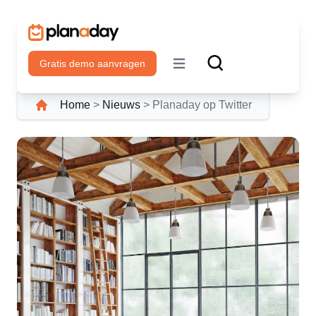
Gratis demo aanvragen
Open main menu
Home
>
Nieuws
>
Planaday op Twitter