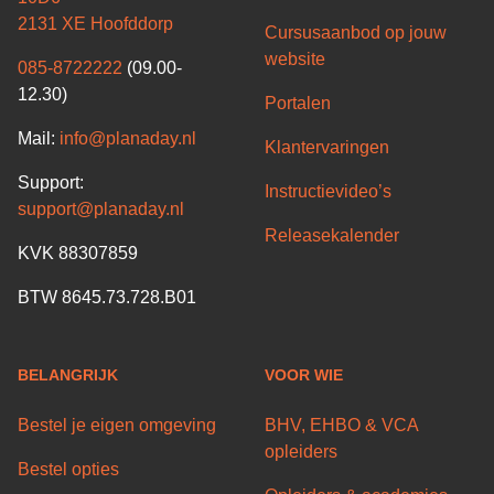
2131 XE Hoofddorp
Cursusaanbod op jouw
website
085-8722222
(09.00-
12.30)
Portalen
Mail:
info@planaday.nl
Klantervaringen
Support:
Instructievideo’s
support@planaday.nl
Releasekalender
KVK 88307859
BTW 8645.73.728.B01
BELANGRIJK
VOOR WIE
Bestel je eigen omgeving
BHV, EHBO & VCA
opleiders
Bestel opties