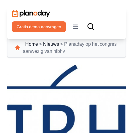
Gratis demo aanvragen
Open main menu
Home
>
Nieuws
>
Planaday op het congres
aanwezig van nibhv