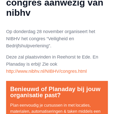
congres aanwezig van
nibhv
Op donderdag 28 november organiseert het
NIBHV het congres “Veiligheid en
Bedrijfshulpverlening”.
Deze zal plaatsvinden in Reehorst te Ede. En
Planaday is erbij! Zie ook
http://www.nibhv.nl/NIBHV/congres.html
Benieuwd of Planaday bij jouw
organisatie past?
Plan eenvoudig je cursussen in met locaties,
materialen, automatiseringen & taken middels een