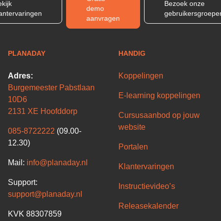
kijk
Bezoek onze
demo
lantervaringen
gebruikersgroepe
aanvragen
PLANADAY
HANDIG
Adres:
Koppelingen
Burgemeester Pabstlaan
E-learning koppelingen
10D6
2131 XE Hoofddorp
Cursusaanbod op jouw
website
085-8722222
(09.00-
12.30)
Portalen
Mail:
info@planaday.nl
Klantervaringen
Support:
Instructievideo’s
support@planaday.nl
Releasekalender
KVK 88307859