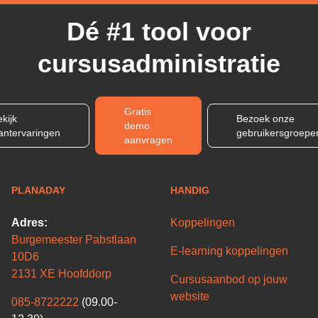
Dé #1 tool voor
cursusadministratie
Gratis
kijk
Bezoek onze
demo
lantervaringen
gebruikersgroepe
aanvragen
PLANADAY
HANDIG
Adres:
Koppelingen
Burgemeester Pabstlaan
E-learning koppelingen
10D6
2131 XE Hoofddorp
Cursusaanbod op jouw
website
085-8722222
(09.00-