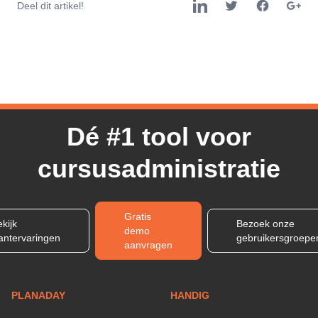
Deel dit artikel!
Dé #1 tool voor
cursusadministratie
Gratis
kijk
Bezoek onze
demo
lantervaringen
gebruikersgroepe
aanvragen
PLANADAY
HANDIG