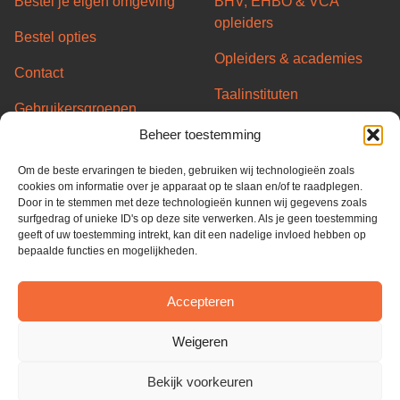
Bestel je eigen omgeving
BHV, EHBO & VCA
opleiders
Bestel opties
Opleiders & academies
Contact
Taalinstituten
Gebruikersgroepen
Transport/Code95
Beheer toestemming
Server status
opleiders
Om de beste ervaringen te bieden, gebruiken wij technologieën zoals
Partners
Overheid & Gemeentes
cookies om informatie over je apparaat op te slaan en/of te raadplegen.
Door in te stemmen met deze technologieën kunnen wij gegevens zoals
Algemene voorwaarden
surfgedrag of unieke ID's op deze site verwerken. Als je geen toestemming
geeft of uw toestemming intrekt, kan dit een nadelige invloed hebben op
Privacy Policy
bepaalde functies en mogelijkheden.
Cookie Policy
Accepteren
ISO 27001
Weigeren
Bekijk voorkeuren