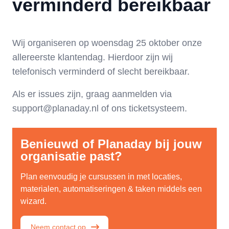
verminderd bereikbaar
Wij organiseren op woensdag 25 oktober onze
allereerste klantendag. Hierdoor zijn wij
telefonisch verminderd of slecht bereikbaar.
Als er issues zijn, graag aanmelden via
support@planaday.nl of ons ticketsysteem.
Benieuwd of Planaday bij jouw
organisatie past?
Plan eenvoudig je cursussen in met locaties,
materialen, automatiseringen & taken middels een
wizard.
Neem contact op