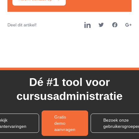
Deel dit artikel!
Dé #1 tool voor
cursusadministratie
Gratis
kijk
Bezoek onze
demo
lantervaringen
gebruikersgroepe
aanvragen