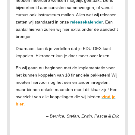
hebben meerdere wensen mogelijk gemaakt. Denk
bijvoorbeeld aan
cursisten samenvoegen
, of vanuit
cursus ook instructeurs mailen
. Alles wat wij releasen
zetten wij standaard in onze
releasekalender
. Een
aantal hiervan zullen wij hier extra onder de aandacht
brengen.
Daarnaast kan ik je vertellen dat je
EDU-DEX
kunt
koppelen. Hieronder kun je daar meer over lezen.
En wij gaan nu beginnen met de implementatie voor
het kunnen koppelen van 18 financiële pakketten! Wij
moeten hiervoor nog het één en ander inregelen,
maar binnen enkele maanden moet dit klaar zijn! Een
overzicht van alle koppelingen die wij bieden
vind je
hier
.
– Bernice, Stefan, Erwin, Pascal & Eric