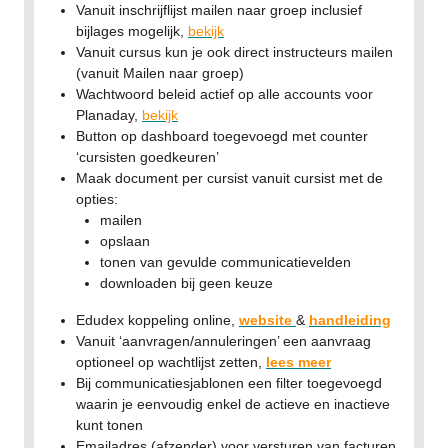
Vanuit inschrijflijst mailen naar groep inclusief
bijlages mogelijk,
bekijk
Vanuit cursus kun je ook direct instructeurs mailen
(vanuit Mailen naar groep)
Wachtwoord beleid actief op alle accounts voor
Planaday,
bekijk
Button op dashboard toegevoegd met counter
‘cursisten goedkeuren’
Maak document per cursist vanuit cursist met de
opties:
mailen
opslaan
tonen van gevulde communicatievelden
downloaden bij geen keuze
Edudex koppeling online,
website
&
handleiding
Vanuit ‘aanvragen/annuleringen’ een aanvraag
optioneel op wachtlijst zetten,
lees meer
Bij communicatiesjablonen een filter toegevoegd
waarin je eenvoudig enkel de actieve en inactieve
kunt tonen
Emailadres (afzender) voor versturen van facturen