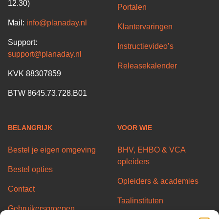
12.30)
Portalen
Mail:
info@planaday.nl
Klantervaringen
Support:
Instructievideo’s
support@planaday.nl
Releasekalender
KVK 88307859
BTW 8645.73.728.B01
BELANGRIJK
VOOR WIE
Bestel je eigen omgeving
BHV, EHBO & VCA
opleiders
Bestel opties
Opleiders & academies
Contact
Taalinstituten
Gebruikersgroepen