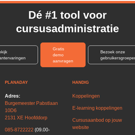
Dé #1 tool voor
cursusadministratie
Gratis
kijk
Bezoek onze
demo
lantervaringen
gebruikersgroepe
aanvragen
PLANADAY
HANDIG
Adres:
Koppelingen
Burgemeester Pabstlaan
E-learning koppelingen
10D6
2131 XE Hoofddorp
Cursusaanbod op jouw
website
085-8722222
(09.00-