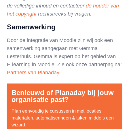
de volledige inhoud en contacteer
de houder van
het copyright
rechtstreeks bij vragen.
Samenwerking
Door de integratie van Moodle zijn wij ook een
samenwerking aangegaan met Gemma
Lesterhuis. Gemma is expert op het gebied van
E-learning in Moodle. Zie ook onze partnerpagina:
Partners van Planaday
Benieuwd of Planaday bij jouw
organisatie past?
Plan eenvoudig je cursussen in met locaties,
materialen, automatiseringen & taken middels een
wizard.