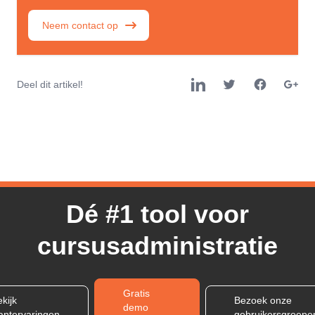
Neem contact op
Deel dit artikel!
Dé #1 tool voor
cursusadministratie
Gratis
kijk
Bezoek onze
demo
lantervaringen
gebruikersgroepe