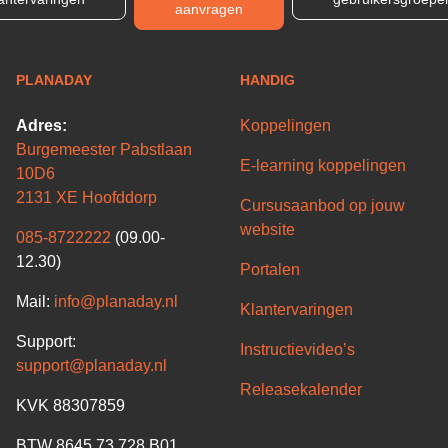
aanvragen
PLANADAY
HANDIG
Adres:
Koppelingen
Burgemeester Pabstlaan
E-learning koppelingen
10D6
2131 XE Hoofddorp
Cursusaanbod op jouw
website
085-8722222
(09.00-
12.30)
Portalen
Mail:
info@planaday.nl
Klantervaringen
Support:
Instructievideo’s
support@planaday.nl
Releasekalender
KVK 88307859
BTW 8645.73.728.B01