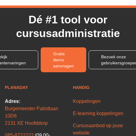
Dé #1 tool voor
cursusadministratie
Gratis
kijk
Bezoek onze
demo
lantervaringen
gebruikersgroepe
aanvragen
PLANADAY
HANDIG
Adres:
Koppelingen
Burgemeester Pabstlaan
E-learning koppelingen
10D6
2131 XE Hoofddorp
Cursusaanbod op jouw
website
085-8722222
(09.00-