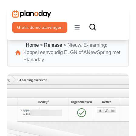
Gratis demo aanvragen
Open main menu
Home
>
Release
>
Nieuw, E-learning:
Koppel eenvoudig ELGN of ANewSpring met
Planaday