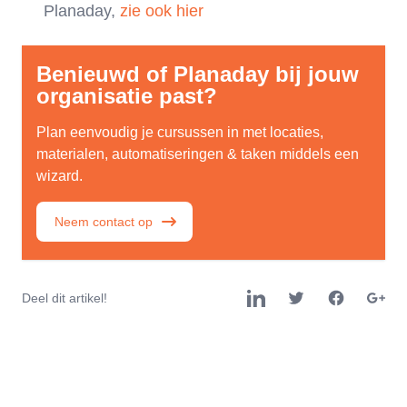
Planaday,
zie ook hier
Benieuwd of Planaday bij jouw
organisatie past?
Plan eenvoudig je cursussen in met locaties,
materialen, automatiseringen & taken middels een
wizard.
Neem contact op
Deel dit artikel!