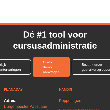
Dé #1 tool voor
cursusadministratie
Gratis
kijk
Bezoek onze
demo
lantervaringen
gebruikersgroepe
aanvragen
PLANADAY
HANDIG
Adres:
Koppelingen
Burgemeester Pabstlaan