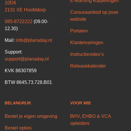
E-learning koppelingen
10D6
2131 XE Hoofddorp
Cursusaanbod op jouw
website
085-8722222
(09.00-
12.30)
Portalen
Mail:
info@planaday.nl
Klantervaringen
Support:
Instructievideo’s
support@planaday.nl
Releasekalender
KVK 88307859
BTW 8645.73.728.B01
BELANGRIJK
VOOR WIE
Bestel je eigen omgeving
BHV, EHBO & VCA
opleiders
Bestel opties