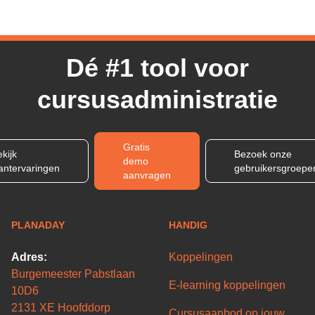
Dé #1 tool voor
cursusadministratie
Gratis
kijk
Bezoek onze
demo
lantervaringen
gebruikersgroepe
aanvragen
PLANADAY
HANDIG
Adres:
Koppelingen
Burgemeester Pabstlaan
E-learning koppelingen
10D6
2131 XE Hoofddorp
Cursusaanbod op jouw