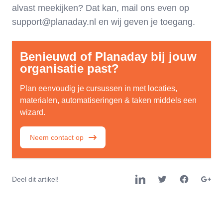
alvast meekijken? Dat kan, mail ons even op
support@planaday.nl en wij geven je toegang.
Benieuwd of Planaday bij jouw
organisatie past?
Plan eenvoudig je cursussen in met locaties,
materialen, automatiseringen & taken middels een
wizard.
Neem contact op
Deel dit artikel!