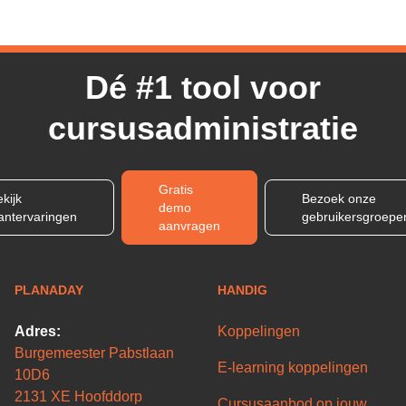
Dé #1 tool voor
cursusadministratie
Gratis
kijk
Bezoek onze
demo
lantervaringen
gebruikersgroepe
aanvragen
PLANADAY
HANDIG
Adres:
Koppelingen
Burgemeester Pabstlaan
E-learning koppelingen
10D6
2131 XE Hoofddorp
Cursusaanbod op jouw