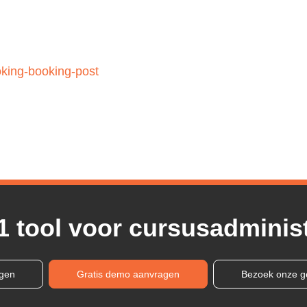
oking-booking-post
1 tool voor cursusadminist
ngen
Gratis demo aanvragen
Bezoek onze g