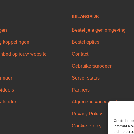
BELANGRIJK
gen
Bestel je eigen omgeving
g koppelingen
Bestel opties
nbod op jouw website
Contact
Gebruikersgroepen
ringen
Server status
video’s
Partners
alender
Algemene voorwaarden
Privacy Policy
Om de beste 
Cookie Policy
informatie o
technologieë